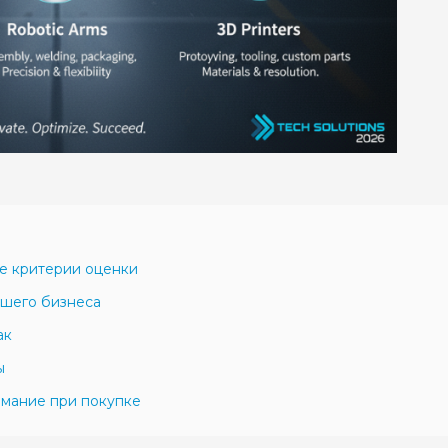
е критерии оценки
ашего бизнеса
ак
ы
нимание при покупке