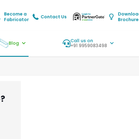
Become a
Downloa
Contact Us
Fabricator
Brochure
Call us on
Blog
+91 9959083498
е?