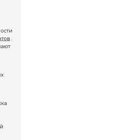
ости
нтов
.
чают
ых
жка
ый