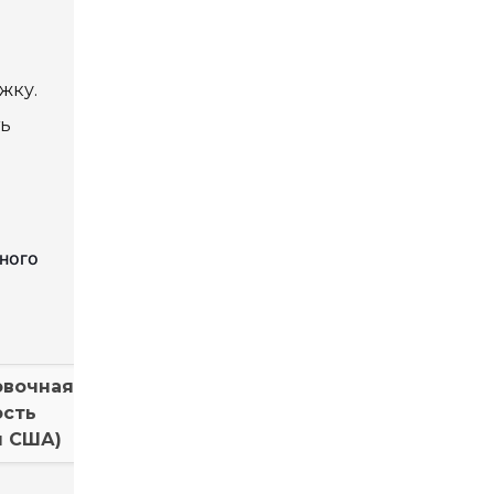
жку.
ть
ного
овочная
ость
ы США)